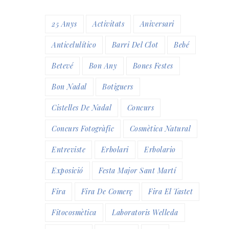
25 Anys
Activitats
Aniversari
Anticelulítico
Barri Del Clot
Bebé
Betevé
Bon Any
Bones Festes
Bon Nadal
Botiguers
Cistelles De Nadal
Concurs
Concurs Fotogràfic
Cosmètica Natural
Entreviste
Erbolari
Erbolario
Exposició
Festa Major Sant Martí
Fira
Fira De Comerç
Fira El Tastet
Fitocosmètica
Laboratoris Welleda