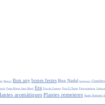
Bon any
bones festes
Bon Nadal
Cistelle
bé
Betevé
botiguers
fira
sició
Festa Major Sant Martí
Fira de Comerç
Fira El Tastet
Fitocosmètica
Labora
lantes aromàtiques
Plantes remeieres
Sant Antoni 