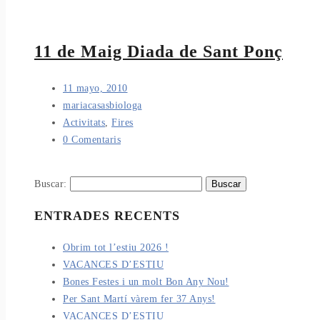
11 de Maig Diada de Sant Ponç
11 mayo, 2010
mariacasasbiologa
Activitats
,
Fires
0 Comentaris
Buscar:
ENTRADES RECENTS
Obrim tot l’estiu 2026 !
VACANCES D’ESTIU
Bones Festes i un molt Bon Any Nou!
Per Sant Martí vàrem fer 37 Anys!
VACANCES D’ESTIU