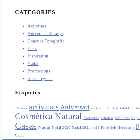
CATEGORIES
Activitats
Aniversari 25 anys
Concurs Fotogràfic
Fires
Inspiration
Nadal
Promocions
Sin categoría
Etiquetes
activitats
Aniversari
25 anys
anticelulítico
Barri del Clot
be
Cosmètica Natural
Entreviste
erbolari
Erbolario
Expo
Casas
P
Nadal
Nadal 2020
Nadal 2021
nadó
Patró dels Herbolaris
Òpera