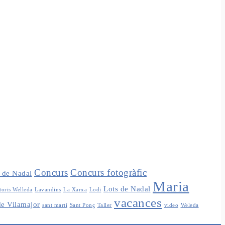
Concurs
Concurs fotogràfic
s de Nadal
Maria
Lots de Nadal
toris Welleda
Lavandins
La Xarxa
Lodi
vacances
de Vilamajor
sant martí
Sant Ponç
Taller
video
Weleda