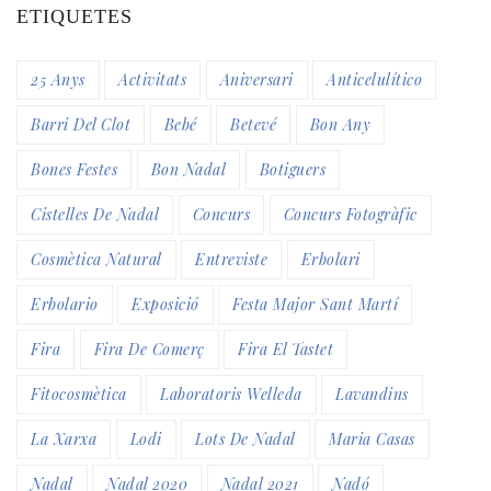
ETIQUETES
25 Anys
Activitats
Aniversari
Anticelulítico
Barri Del Clot
Bebé
Betevé
Bon Any
Bones Festes
Bon Nadal
Botiguers
Cistelles De Nadal
Concurs
Concurs Fotogràfic
Cosmètica Natural
Entreviste
Erbolari
Erbolario
Exposició
Festa Major Sant Martí
Fira
Fira De Comerç
Fira El Tastet
Fitocosmètica
Laboratoris Welleda
Lavandins
La Xarxa
Lodi
Lots De Nadal
Maria Casas
Nadal
Nadal 2020
Nadal 2021
Nadó