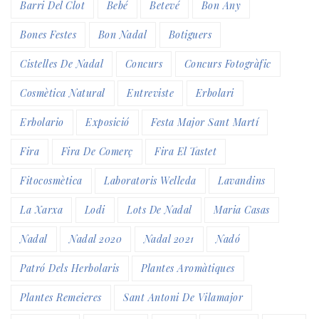
Barri Del Clot
Bebé
Betevé
Bon Any
Bones Festes
Bon Nadal
Botiguers
Cistelles De Nadal
Concurs
Concurs Fotogràfic
Cosmètica Natural
Entreviste
Erbolari
Erbolario
Exposició
Festa Major Sant Martí
Fira
Fira De Comerç
Fira El Tastet
Fitocosmètica
Laboratoris Welleda
Lavandins
La Xarxa
Lodi
Lots De Nadal
Maria Casas
Nadal
Nadal 2020
Nadal 2021
Nadó
Patró Dels Herbolaris
Plantes Aromàtiques
Plantes Remeieres
Sant Antoni De Vilamajor