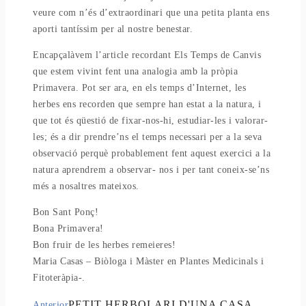
veure com n’és d’extraordinari que una petita planta ens
aporti tantíssim per al nostre benestar.
Encapçalàvem l’article recordant Els Temps de Canvis
que estem vivint fent una analogia amb la pròpia
Primavera. Pot ser ara, en els temps d’Internet, les
herbes ens recorden que sempre han estat a la natura, i
que tot és qüestió de fixar-nos-hi, estudiar-les i valorar-
les; és a dir prendre’ns el temps necessari per a la seva
observació perquè probablement fent aquest exercici a la
natura aprendrem a observar- nos i per tant coneix-se’ns
més a nosaltres mateixos.
Bon Sant Ponç!
Bona Primavera!
Bon fruir de les herbes remeieres!
Maria Casas – Biòloga i Màster en Plantes Medicinals i
Fitoteràpia-.
PETIT HERBOLARI D'UNA CASA
Anterior