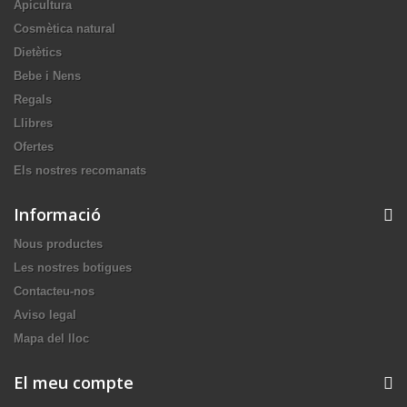
Apicultura
Cosmètica natural
Dietètics
Bebe i Nens
Regals
Llibres
Ofertes
Els nostres recomanats
Informació
Nous productes
Les nostres botigues
Contacteu-nos
Aviso legal
Mapa del lloc
El meu compte