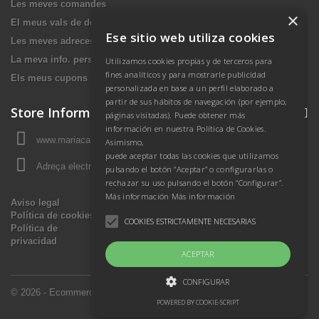
Les meves comandes
×
El meus vals de devolució
Ese sitio web utiliza cookies
Les meves adreces
La meva info. personal
Utilizamos cookies propias y de terceros para
fines analíticos y para mostrarle publicidad
Els meus cupons
personalizada en base a un perfil elaborado a
partir de sus hábitos de navegación (por ejemplo,
Store Information
páginas visitadas). Puede obtener más
información en nuestra Política de Cookies.
www.mariacasasbiologa.es, España Peninsular
Asimismo,
puede aceptar todas las cookies que utilizamos
Adreça electrònica:
botiga@mariacasasbiologa.es
pulsando el botón “Aceptar” o configurarlas o
rechazar su uso pulsando el botón “Configurar”.
Más información
Más información
Aviso legal
Política de cookies
COOKIES ESTRICTAMENTE NECESARIAS
Política de
privacidad
ACEPTAR
CONFIGURAR
© 2026 - Ecommerce software by PrestaShop™
POWERED BY COOKIE-SCRIPT