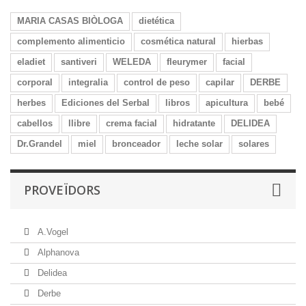
MARIA CASAS BIÒLOGA
dietética
complemento alimenticio
cosmética natural
hierbas
eladiet
santiveri
WELEDA
fleurymer
facial
corporal
integralia
control de peso
capilar
DERBE
herbes
Ediciones del Serbal
libros
apicultura
bebé
cabellos
llibre
crema facial
hidratante
DELIDEA
Dr.Grandel
miel
bronceador
leche solar
solares
PROVEÏDORS
A.Vogel
Alphanova
Delidea
Derbe