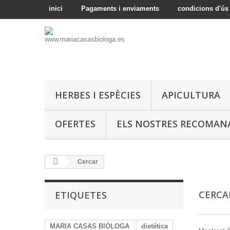
inici
Pagaments i enviaments
condicions d'ús
HERBES I ESPÈCIES
APICULTURA
OFERTES
ELS NOSTRES RECOMAN
Cercar
CERC
ETIQUETES
MARIA CASAS BIÒLOGA
dietética