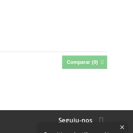
Comparar (
0
)
Seguiu-nos
×