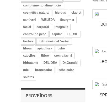
Mostrant 1
complemento alimenticio
cosmética natural
hierbas
eladiet
santiveri
WELEDA
fleurymer
BOD
facial
corporal
integralia
control de peso
capilar
DERBE
herbes
Ediciones del Serbal
libros
apicultura
bebé
cabellos
llibre
crema facial
LEC
hidratante
DELIDEA
Dr.Grandel
miel
bronceador
leche solar
solares
PROVEÏDORS
SPR