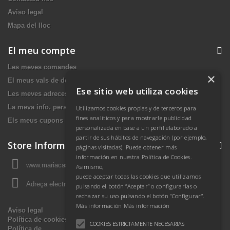
Aviso legal
Mapa del lloc
El meu compte
Les meves comandes
×
El meus vals de devolució
Ese sitio web utiliza cookies
Les meves adreces
La meva info. personal
Utilizamos cookies propias y de terceros para
fines analíticos y para mostrarle publicidad
Els meus cupons
personalizada en base a un perfil elaborado a
partir de sus hábitos de navegación (por ejemplo,
Store Information
páginas visitadas). Puede obtener más
información en nuestra Política de Cookies.
www.mariacasasbiologa.es, España Peninsular
Asimismo,
puede aceptar todas las cookies que utilizamos
Adreça electrònica:
botiga@mariacasasbiologa.es
pulsando el botón “Aceptar” o configurarlas o
rechazar su uso pulsando el botón “Configurar”.
Más información
Más información
Aviso legal
Política de cookies
COOKIES ESTRICTAMENTE NECESARIAS
Política de