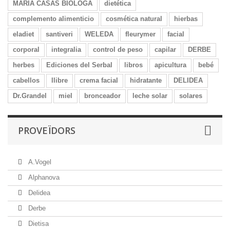
MARIA CASAS BIÒLOGA
dietética
complemento alimenticio
cosmética natural
hierbas
eladiet
santiveri
WELEDA
fleurymer
facial
corporal
integralia
control de peso
capilar
DERBE
herbes
Ediciones del Serbal
libros
apicultura
bebé
cabellos
llibre
crema facial
hidratante
DELIDEA
Dr.Grandel
miel
bronceador
leche solar
solares
PROVEÏDORS
A.Vogel
Alphanova
Delidea
Derbe
Dietisa